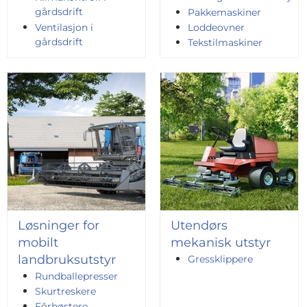
gårdsdrift
Pakkemaskiner
Ventilasjon i
Loddeovner
gårdsdrift
Tekstilmaskiner
Løsninger for
Utendørs
mobilt
mekanisk utstyr
landbruksutstyr
Gressklippere
Rundballepresser
Skurtreskere
Fôrhøstere