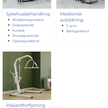
Sykehusbehandling
Medisinsk
avbildning
Bloddonasjonsstol
Dialysestoler
C-arm
Kuvøse
Røntgenbord
Prosedyrestoler
Operasjonsbord
Pasientforflytning