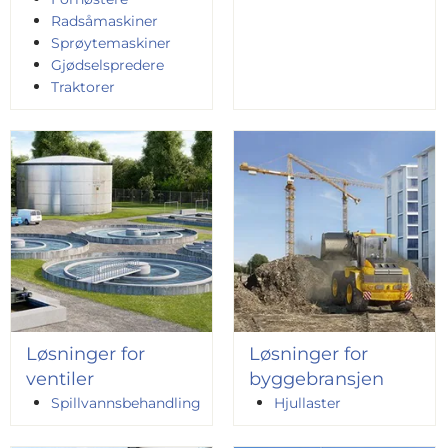
Radsåmaskiner
Sprøytemaskiner
Gjødselspredere
Traktorer
Løsninger for
Løsninger for
ventiler
byggebransjen
Spillvannsbehandling
Hjullaster