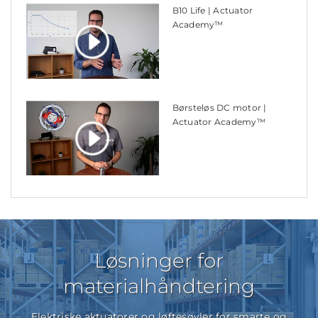
B10 Life | Actuator
Academy™
Børsteløs DC motor |
Actuator Academy™
Løsninger for
materialhåndtering
Elektriske aktuatorer og løftesøyler for smarte og