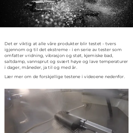
Det er viktig at alle våre produkter blir testet - tvers
igjennom og til det ekstreme - i en serie av tester som
omfatter vridning, vibrasjon og støt, kjemiske bad,
saltdamp, vannsprut og svært høye og lave temperaturer
i dager, måneder, ja til og med år.
Lær mer om de forskjellige testene i videoene nedenfor.