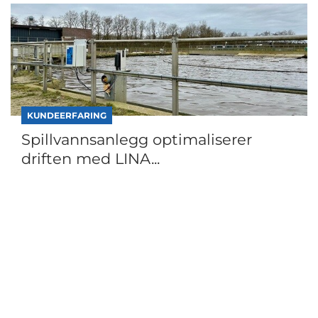
KUNDEERFARING
Spillvannsanlegg optimaliserer
driften med LINA...
Frosne gir, utslitte mutre, nedetid og høye
servicekostnader var årsakene til at den danske spill...
Fortsett å lese