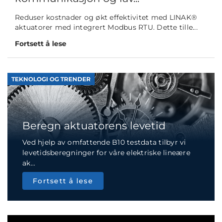
Reduser kostnader og økt effektivitet med LINAK®
aktuatorer med integrert Modbus RTU. Dette tille...
Fortsett å lese
TEKNOLOGI OG TRENDER
Beregn aktuatorens levetid
Ved hjelp av omfattende B10 testdata tilbyr vi
levetidsberegninger for våre elektriske lineære
ak...
Fortsett å lese