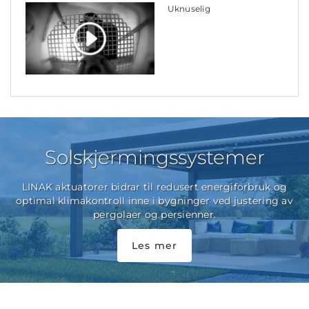
Uknuselig
Solskjermingssystemer
LINAK aktuatorer bidrar til redusert energiforbruk og
optimal klimakontroll inne i bygninger ved justering av
pergolaer og persienner.
Les mer