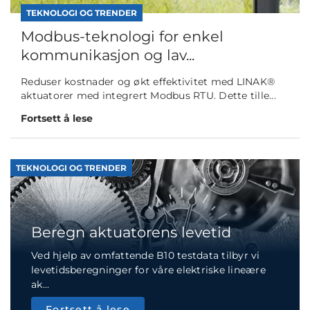
TEKNOLOGI OG TRENDER
Modbus-teknologi for enkel
kommunikasjon og lav...
Reduser kostnader og økt effektivitet med LINAK®
aktuatorer med integrert Modbus RTU. Dette tille...
Fortsett å lese
TEKNOLOGI OG TRENDER
Beregn aktuatorens levetid
Ved hjelp av omfattende B10 testdata tilbyr vi
levetidsberegninger for våre elektriske lineære
ak...
Fortsett å lese