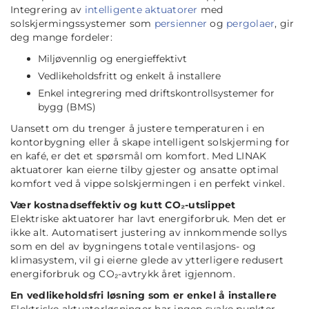
Integrering av
intelligente aktuatorer
med
solskjermingssystemer som
persienner
og
pergolaer
, gir
deg mange fordeler:
Miljøvennlig og energieffektivt
Vedlikeholdsfritt og enkelt å installere
Enkel integrering med driftskontrollsystemer for
bygg (BMS)
Uansett om du trenger å justere temperaturen i en
kontorbygning eller å skape intelligent solskjerming for
en kafé, er det et spørsmål om komfort. Med LINAK
aktuatorer kan eierne tilby gjester og ansatte optimal
komfort ved å vippe solskjermingen i en perfekt vinkel.
Vær kostnadseffektiv og kutt CO₂-utslippet
Elektriske aktuatorer har lavt energiforbruk. Men det er
ikke alt. Automatisert justering av innkommende sollys
som en del av bygningens totale ventilasjons- og
klimasystem, vil gi eierne glede av ytterligere redusert
energiforbruk og CO₂-avtrykk året igjennom.
En vedlikeholdsfri løsning som er enkel å installere