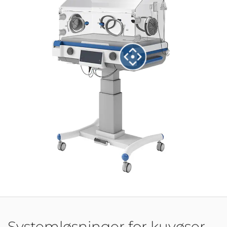
Systemløsninger for kuvøser