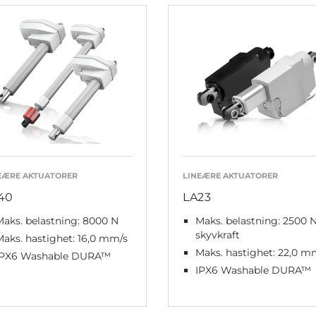
EÆRE AKTUATORER
LINEÆRE AKTUATORER
40
LA23
aks. belastning: 8000 N
Maks. belastning: 2500 
skyvkraft
aks. hastighet: 16,0 mm/s
Maks. hastighet: 22,0 m
IPX6 Washable DURA™
IPX6 Washable DURA™