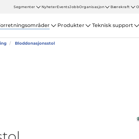
Segmenter
Nyheter
Events
Jobb
Organisasjon
Bærekraft
O
Forretningsområder
Produkter
Teknisk support
ing
Bloddonasjonsstol
tol