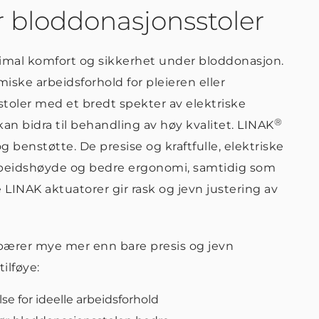
r bloddonasjonsstoler
timal komfort og sikkerhet under bloddonasjon.
iske arbeidsforhold for pleieren eller
oler med et bredt spekter av elektriske
®
an bidra til behandling av høy kvalitet. LINAK
g benstøtte. De presise og kraftfulle, elektriske
arbeidshøyde og bedre ergonomi, samtidig som
e LINAK aktuatorer gir rask og jevn justering av
bærer mye mer enn bare presis og jevn
ilføye:
se for ideelle arbeidsforhold