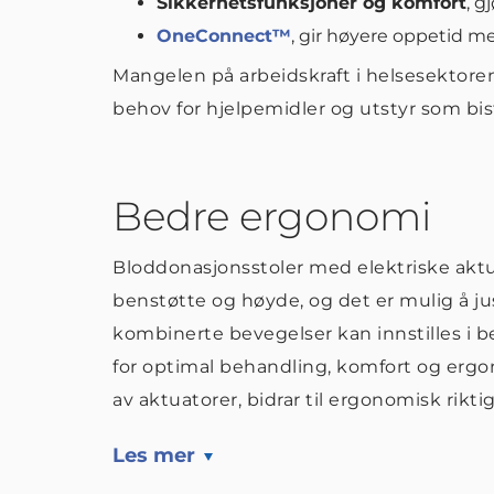
Sikkerhetsfunksjoner og komfort
, g
OneConnect™
, gir høyere oppetid me
Mangelen på arbeidskraft i helsesektore
behov for hjelpemidler og utstyr som bis
Bedre ergonomi
Bloddonasjonsstoler med elektriske aktua
benstøtte og høyde, og det er mulig å jus
kombinerte bevegelser kan innstilles i b
for optimal behandling, komfort og er
av aktuatorer, bidrar til ergonomisk rikt
Les mer