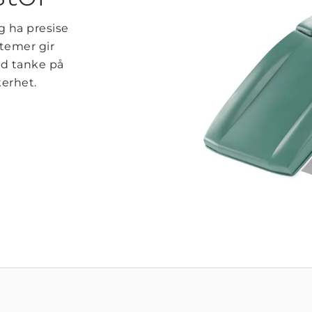
g ha presise
temer gir
ed tanke på
kerhet.