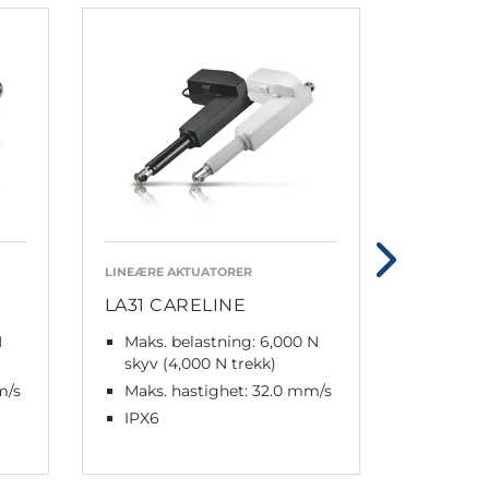
LINEÆRE AKTUATORER
LINEÆRE A
LA31 CARELINE
LA20
N
Maks. belastning: 6,000 N
Maksim
skyv (4,000 N trekk)
N
m/s
Maks. hastighet: 32.0 mm/s
Maks. 
IPX6
IPX6