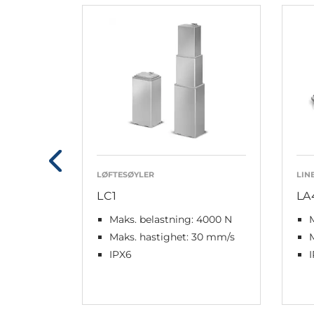
LØFTESØYLER
LIN
LC1
LA
Maks. belastning: 4000 N
M
Maks. hastighet: 30 mm/s
M
IPX6