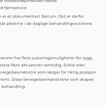
jør
bloddonasjonsstolen bedre
d fjernservice
n er et dokumentert faktum. Det er derfor
tår pleierne i de daglige behandlingsrutinene.
torer har flere justeringsmuligheter for rygg,
tere flere aktuatorer samtidig. Enkle eller
evegelsesmønstre som sørger for riktig posisjon
gonomi. Disse bevegelsesmønstrene som skapes
ig behandling.