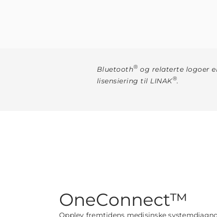
®
Bluetooth
og relaterte logoer e
®
lisensiering til LINAK
.
OneConnect™
Opplev fremtidens medisinske systemdiagn