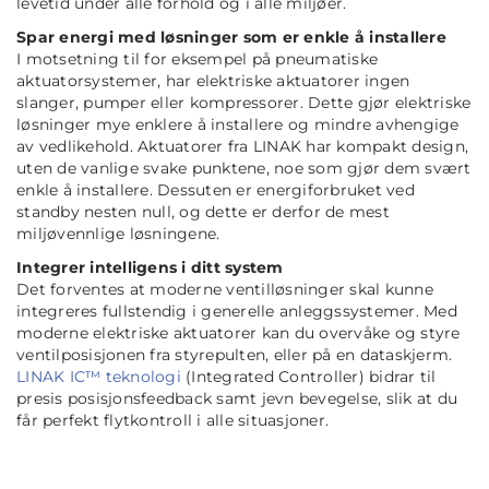
levetid under alle forhold og i alle miljøer.
Spar energi med løsninger som er enkle å installere
I motsetning til for eksempel på pneumatiske
aktuatorsystemer, har elektriske aktuatorer ingen
slanger, pumper eller kompressorer. Dette gjør elektriske
løsninger mye enklere å installere og mindre avhengige
av vedlikehold. Aktuatorer fra LINAK har kompakt design,
uten de vanlige svake punktene, noe som gjør dem svært
enkle å installere. Dessuten er energiforbruket ved
standby nesten null, og dette er derfor de mest
miljøvennlige løsningene.
Integrer intelligens i ditt system
Det forventes at moderne ventilløsninger skal kunne
integreres fullstendig i generelle anleggssystemer. Med
moderne elektriske aktuatorer kan du overvåke og styre
ventilposisjonen fra styrepulten, eller på en dataskjerm.
LINAK IC™ teknologi
(Integrated Controller) bidrar til
presis posisjonsfeedback samt jevn bevegelse, slik at du
får perfekt flytkontroll i alle situasjoner.