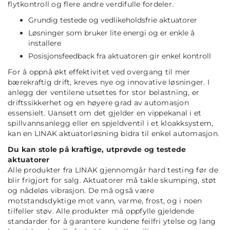
flytkontroll og flere andre verdifulle fordeler.
Grundig testede og vedlikeholdsfrie aktuatorer
Løsninger som bruker lite energi og er enkle å
installere
Posisjonsfeedback fra aktuatoren gir enkel kontroll
For å oppnå økt effektivitet ved overgang til mer
bærekraftig drift, kreves nye og innovative løsninger. I
anlegg der ventilene utsettes for stor belastning, er
driftssikkerhet og en høyere grad av automasjon
essensielt. Uansett om det gjelder en vippekanal i et
spillvannsanlegg eller en spjeldventil i et kloakksystem,
kan en LINAK aktuatorløsning bidra til enkel automasjon.
Du kan stole på kraftige, utprøvde og testede
aktuatorer
Alle produkter fra LINAK gjennomgår hard testing før de
blir frigjort for salg. Aktuatorer må takle skumping, støt
og nådeløs vibrasjon. De må også være
motstandsdyktige mot vann, varme, frost, og i noen
tilfeller støv. Alle produkter må oppfylle gjeldende
standarder for å garantere kundene feilfri ytelse og lang