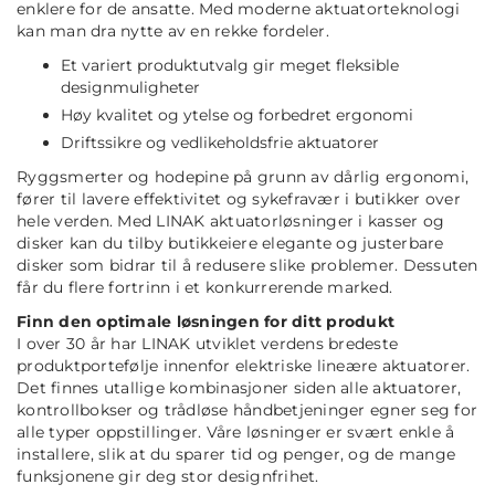
enklere for de ansatte. Med moderne aktuatorteknologi
kan man dra nytte av en rekke fordeler.
Et variert produktutvalg gir meget fleksible
designmuligheter
Høy kvalitet og ytelse og forbedret ergonomi
Driftssikre og vedlikeholdsfrie aktuatorer
Ryggsmerter og hodepine på grunn av dårlig ergonomi,
fører til lavere effektivitet og sykefravær i butikker over
hele verden. Med LINAK aktuatorløsninger i kasser og
disker kan du tilby butikkeiere elegante og justerbare
disker som bidrar til å redusere slike problemer. Dessuten
får du flere fortrinn i et konkurrerende marked.
Finn den optimale løsningen for ditt produkt
I over 30 år har LINAK utviklet verdens bredeste
produktportefølje innenfor elektriske lineære aktuatorer.
Det finnes utallige kombinasjoner siden alle aktuatorer,
kontrollbokser og trådløse håndbetjeninger egner seg for
alle typer oppstillinger. Våre løsninger er svært enkle å
installere, slik at du sparer tid og penger, og de mange
funksjonene gir deg stor designfrihet.