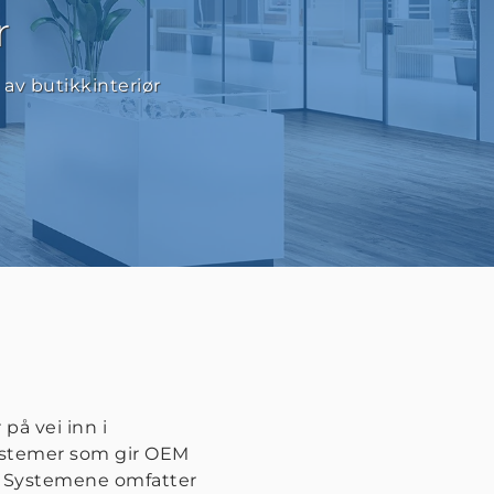
r
av butikkinteriør
på vei inn i
systemer som gir OEM
. Systemene omfatter