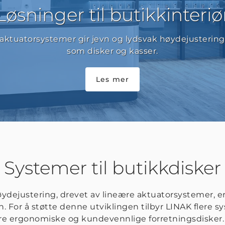
Løsninger til butikkinteriø
 aktuatorsystemer gir jevn og lydsvak høydejustering 
som disker og kasser.
Les mer
Systemer til butikkdisker
øydejustering, drevet av lineære aktuatorsystemer, er 
n. For å støtte denne utviklingen tilbyr LINAK flere 
vere ergonomiske og kundevennlige forretningsdisker