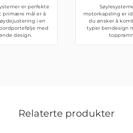
systemer er perfekte
Søylesystem
t primære mål er å
motorkapsling er i
øydejustering i en
du ønsker å komb
bordportefølje med
typer bendesign
rende design.
toppram
Relaterte produkter