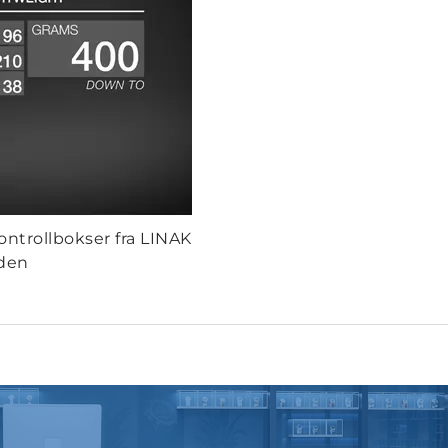
trollbokser fra LINAK
rden