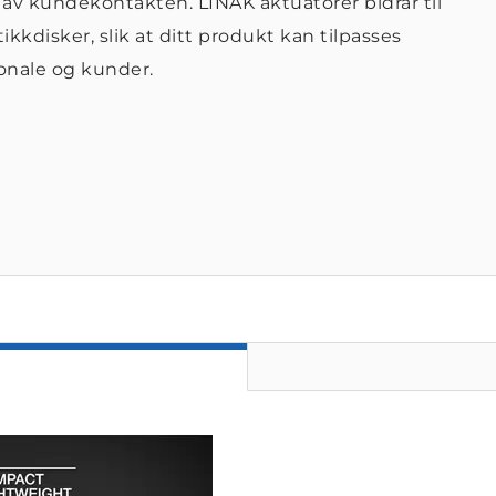
n av kundekontakten. LINAK aktuatorer bidrar til
kkdisker, slik at ditt produkt kan tilpasses
onale og kunder.