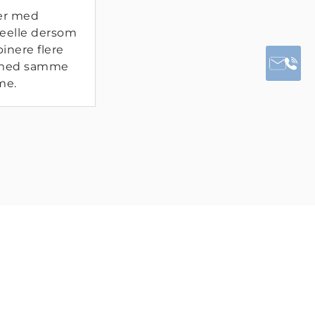
er med
deelle dersom
inere flere
 med samme
me.