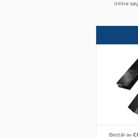
inline sø
Består av
C