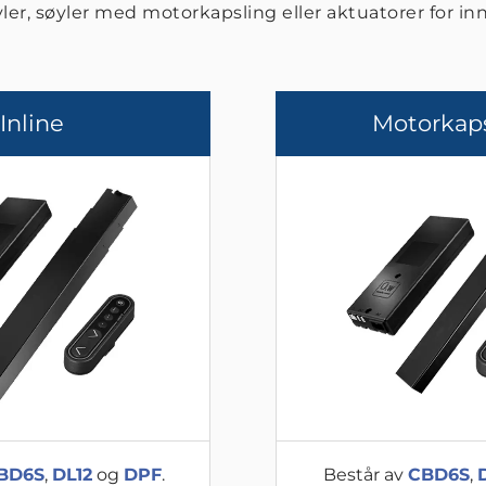
yler, søyler med motorkapsling eller aktuatorer for i
Inline
Motorkap
BD6S
,
DL12
og
DPF
.
Består av
CBD6S
,