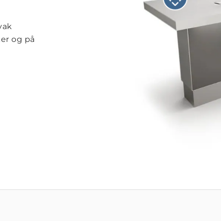
vak
ker og på