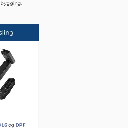
nnbygging.
sling
DL6
og
DPF
.