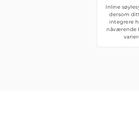
Inline søyle
dersom dit
integrere h
nåværende 
varie