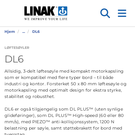
Hjem
...
DL6
LØFTESØYLER
DL6
Allsidig, 3-delt løftesøyle med kompakt motorkapsling
som er kompatibel med flere typer bord – til både
industri og kontor. Forsterket 50 x 80 mm løftesøyle og
motorkapsling med optimalt design for ekstra styrke,
stabilitet og robusthet.
DL6 er også tilgjengelig som DL PLUS™ (uten synlige
glideføringer), som DL PLUS™ High-speed (60 eller 80
mm/s), med PIEZO™ anti-kollisjonssystem, 1200 N
belastning per søyle, samt støttebrakett for bord med
tverrstag.