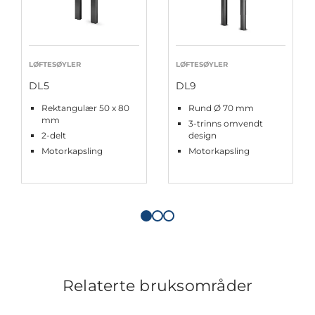
LØFTESØYLER
LØFTESØYLER
DL5
DL9
Rektangulær 50 x 80
Rund Ø 70 mm
mm
3-trinns omvendt
2-delt
design
Motorkapsling
Motorkapsling
Relaterte bruksområder