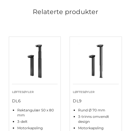
Relaterte produkter
LØFTESØYLER
LØFTESØYLER
DL6
DL9
Rektangulær 50 x 80
Rund Ø 70 mm
mm
3-trinns omvendt
3-delt
design
Motorkapsling
Motorkapsling