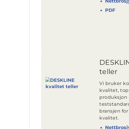
Nettbrosj
PDF
DESKLIN
teller
Vi bruker k
kvalitet, t
produksjon 
teststandar
bransjen fo
kvalitet.
Nettbrosj