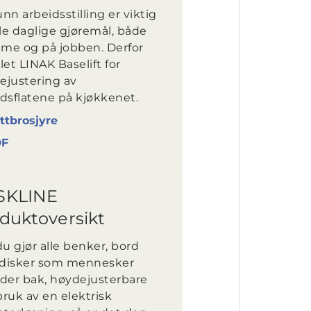
nn arbeidsstilling er viktig
lle daglige gjøremål, både
me og på jobben. Derfor
let LINAK Baselift for
ejustering av
idsflatene på kjøkkenet.
ttbrosjyre
DF
SKLINE
duktoversikt
u gjør alle benker, bord
r disker som mennesker
ider bak, høydejusterbare
ruk av en elektrisk