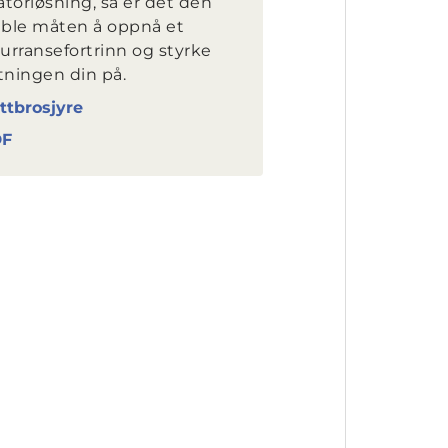
torløsning, så er det den
sible måten å oppnå et
urransefortrinn og styrke
tningen din på.
ttbrosjyre
DF