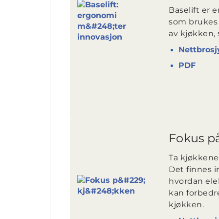
Baselift er
som brukes 
av kjøkken, 
Nettbrosj
PDF
Fokus p
Ta kjøkkenet
Det finnes i
hvordan ele
kan forbed
kjøkken.