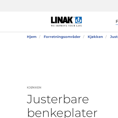
Hjem
Forretningsområder
Kjøkken
Just
KJØKKEN
Justerbare
benkeplater