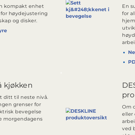
 en kompakt enhet
En su
for høydejustering
for a
skap og disker.
hjem
utvik
yre
høyd
arbe
Ne
P
å kjøkken
DE
pro
 ditt til neste nivå.
ngen grenser for
Om d
ktrisk bevegelse
elle
re morgendagens
arbe
ved b