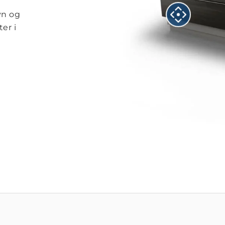
vn og
er i