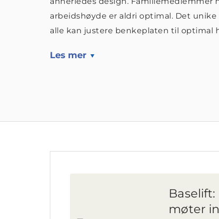
annerledes design. Familiemedlemmer ha
arbeidshøyde er aldri optimal. Det unike
alle kan justere benkeplaten til optimal 
Les mer
Baselift
møter i