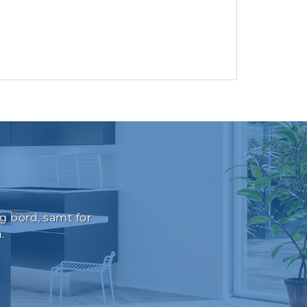
g bord, samt for
.