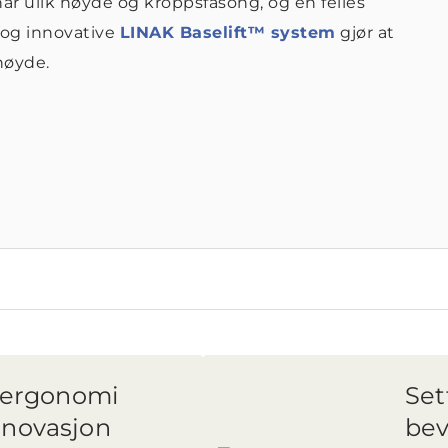
r ulik høyde og kroppsfasong, og en felles
 og innovative
LINAK Baselift™ system
gjør at
høyde.
: ergonomi
Set
nnovasjon
bev