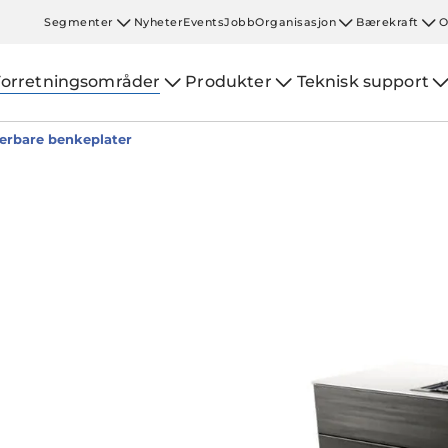
Segmenter
Nyheter
Events
Jobb
Organisasjon
Bærekraft
O
Forretningsområder
Produkter
Teknisk support
erbare benkeplater