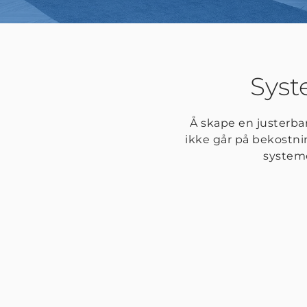
Syst
Å skape en justerbar
ikke går på bekostni
systeme