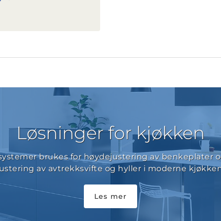
Løsninger for kjøkken
ystemer brukes for høydejustering av benkeplater o
justering av avtrekksvifte og hyller i moderne kjøkken
Les mer