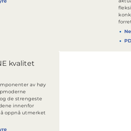
aktua
yre
flek
konk
forre
Ne
P
E kvalitet
omponenter av høy
oppmoderne
og de strengeste
dene innenfor
r å oppnå utmerket
yre