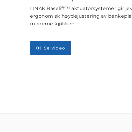
LINAK Baselift™ aktuatorsystemer gir je
ergonomisk høydejustering av benkeplat
moderne kjøkken.
Se video