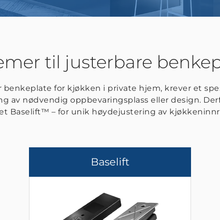
emer til justerbare benkep
 benkeplate for kjøkken i private hjem, krever et sp
ng av nødvendig oppbevaringsplass eller design. Derf
t Baselift™ – for unik høydejustering av kjøkkeninn
Baselift