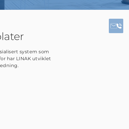
later
esialisert system som
or har LINAK utviklet
redning.