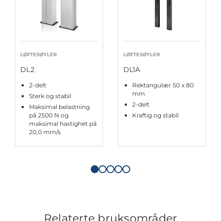
LØFTESØYLER
LØFTESØYLER
DL2
DL1A
2-delt
Rektangulær 50 x 80
mm
Sterk og stabil
2-delt
Maksimal belastning
på 2500 N og
Kraftig og stabil
maksimal hastighet på
20,0 mm/s
Relaterte bruksområder