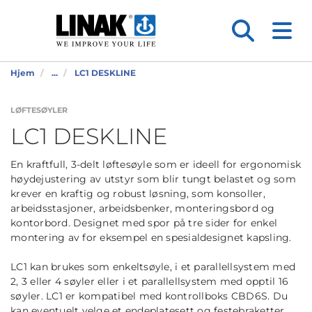
Hjem
...
LC1 DESKLINE
LØFTESØYLER
LC1 DESKLINE
En kraftfull, 3-delt løftesøyle som er ideell for ergonomisk
høydejustering av utstyr som blir tungt belastet og som
krever en kraftig og robust løsning, som konsoller,
arbeidsstasjoner, arbeidsbenker, monteringsbord og
kontorbord. Designet med spor på tre sider for enkel
montering av for eksempel en spesialdesignet kapsling.
LC1 kan brukes som enkeltsøyle, i et parallellsystem med
2, 3 eller 4 søyler eller i et parallellsystem med opptil 16
søyler. LC1 er kompatibel med kontrollboks CBD6S. Du
kan eventuelt velge et endeplatesett og festebraketter