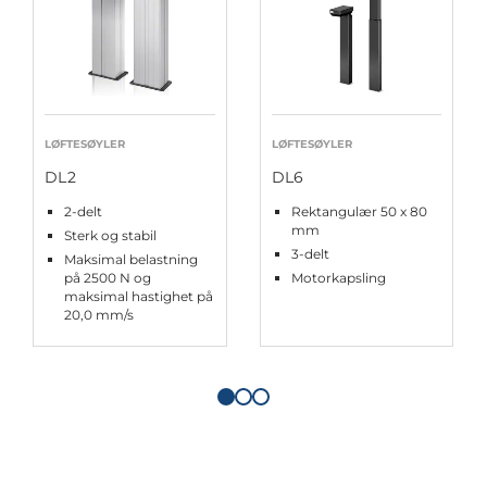
LØFTESØYLER
LØFTESØYLER
DL2
DL6
2-delt
Rektangulær 50 x 80
mm
Sterk og stabil
3-delt
Maksimal belastning
på 2500 N og
Motorkapsling
maksimal hastighet på
20,0 mm/s