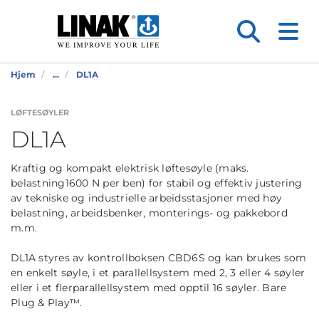
Hjem
...
DL1A
LØFTESØYLER
DL1A
Kraftig og kompakt elektrisk løftesøyle (maks.
belastning1600 N per ben) for stabil og effektiv justering
av tekniske og industrielle arbeidsstasjoner med høy
belastning, arbeidsbenker, monterings- og pakkebord
m.m.
DL1A styres av kontrollboksen CBD6S og kan brukes som
en enkelt søyle, i et parallellsystem med 2, 3 eller 4 søyler
eller i et flerparallellsystem med opptil 16 søyler. Bare
Plug & Play™.