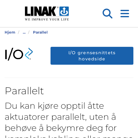
Hjem
...
Parallel
I/O grensesnittets
hovedside
Parallelt
Du kan kjøre opptil åtte
aktuatorer parallelt, uten å
behøve å bekymre deg for