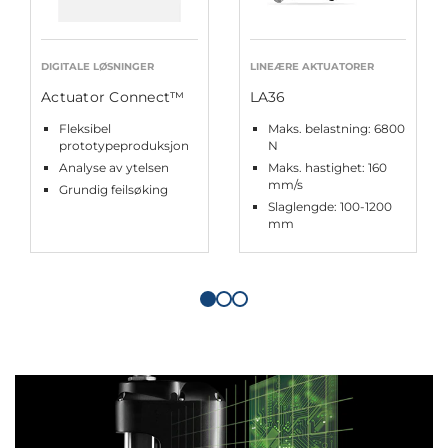
DIGITALE LØSNINGER
LINEÆRE AKTUATORER
Actuator Connect™
LA36
Fleksibel
Maks. belastning: 6800
prototypeproduksjon
N
Analyse av ytelsen
Maks. hastighet: 160
mm/s
Grundig feilsøking
Slaglengde: 100-1200
mm