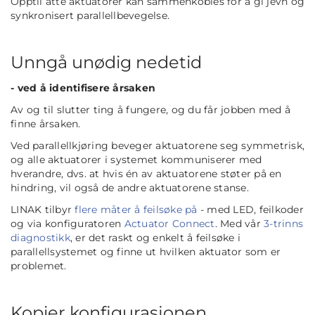
Opptil åtte aktuatorer kan sammenkobles for å gi jevn og
synkronisert parallellbevegelse.
Unngå unødig nedetid
- ved å identifisere årsaken
Av og til slutter ting å fungere, og du får jobben med å
finne årsaken.
Ved parallellkjøring beveger aktuatorene seg symmetrisk,
og alle aktuatorer i systemet kommuniserer med
hverandre, dvs. at hvis én av aktuatorene støter på en
hindring, vil også de andre aktuatorene stanse.
LINAK tilbyr
flere måter å feilsøke på
- med LED, feilkoder
og via konfiguratoren
Actuator Connect
. Med vår
3-trinns
diagnostikk
, er det raskt og enkelt å feilsøke i
parallellsystemet og finne ut hvilken aktuator som er
problemet.
Kopier konfigurasjonen