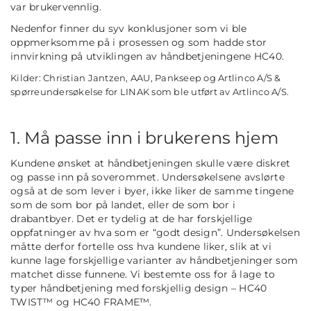
var brukervennlig.
Nedenfor finner du syv konklusjoner som vi ble
oppmerksomme på i prosessen og som hadde stor
innvirkning på utviklingen av håndbetjeningene HC40.
Kilder: Christian Jantzen, AAU, Pankseep og Artlinco A/S &
spørreundersøkelse for LINAK som ble utført av Artlinco A/S.
1. Må passe inn i brukerens hjem
Kundene ønsket at håndbetjeningen skulle være diskret
og passe inn på soverommet. Undersøkelsene avslørte
også at de som lever i byer, ikke liker de samme tingene
som de som bor på landet, eller de som bor i
drabantbyer. Det er tydelig at de har forskjellige
oppfatninger av hva som er “godt design”. Undersøkelsen
måtte derfor fortelle oss hva kundene liker, slik at vi
kunne lage forskjellige varianter av håndbetjeninger som
matchet disse funnene. Vi bestemte oss for å lage to
typer håndbetjening med forskjellig design – HC40
TWIST™ og HC40 FRAME™.