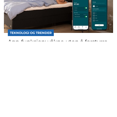
TEKNOLOGI OG TRENDER
App-funksjon: våkne uten å forstyrre
partneren din
LINAK Bed Control™ app for justerbare
komfortsenger har en stille alarmfunksjon – et ideelt
alter...
Fortsett å lese