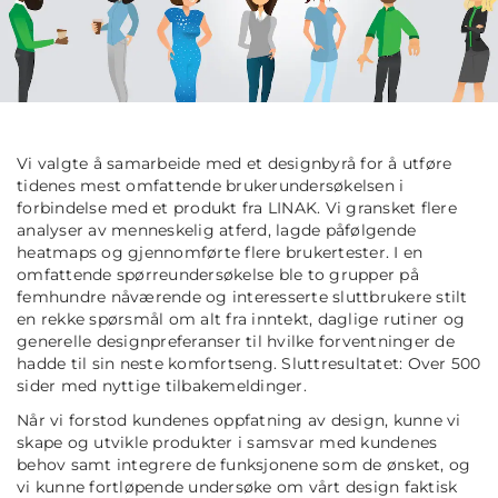
Vi valgte å samarbeide med et designbyrå for å utføre
tidenes mest omfattende brukerundersøkelsen i
forbindelse med et produkt fra LINAK. Vi gransket flere
analyser av menneskelig atferd, lagde påfølgende
heatmaps og gjennomførte flere brukertester. I en
omfattende spørreundersøkelse ble to grupper på
femhundre nåværende og interesserte sluttbrukere stilt
en rekke spørsmål om alt fra inntekt, daglige rutiner og
generelle designpreferanser til hvilke forventninger de
hadde til sin neste komfortseng. Sluttresultatet: Over 500
sider med nyttige tilbakemeldinger.
Når vi forstod kundenes oppfatning av design, kunne vi
skape og utvikle produkter i samsvar med kundenes
behov samt integrere de funksjonene som de ønsket, og
vi kunne fortløpende undersøke om vårt design faktisk