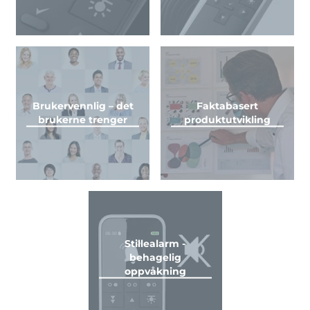
Brukervennlig – det
Faktabasert
brukerne trenger
produktutvikling
Stillealarm -
behagelig
oppvåkning