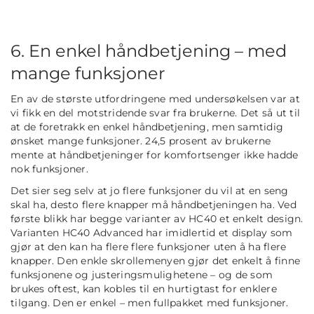
6. En enkel håndbetjening – med
mange funksjoner
En av de største utfordringene med undersøkelsen var at
vi fikk en del motstridende svar fra brukerne. Det så ut til
at de foretrakk en enkel håndbetjening, men samtidig
ønsket mange funksjoner. 24,5 prosent av brukerne
mente at håndbetjeninger for komfortsenger ikke hadde
nok funksjoner.
Det sier seg selv at jo flere funksjoner du vil at en seng
skal ha, desto flere knapper må håndbetjeningen ha. Ved
første blikk har begge varianter av HC40 et enkelt design.
Varianten HC40 Advanced har imidlertid et display som
gjør at den kan ha flere flere funksjoner uten å ha flere
knapper. Den enkle skrollemenyen gjør det enkelt å finne
funksjonene og justeringsmulighetene – og de som
brukes oftest, kan kobles til en hurtigtast for enklere
tilgang. Den er enkel – men fullpakket med funksjoner.