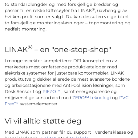
to standardlengder og med forskjellige bredder og
®
passer til en rekke løftesøyler fra LINAK
, uavhengig av
hvilken profil som er valgt. Du kan dessuten velge blant
to forskjellige monteringsløsninger – toppmontering og
nedfelt montering.
®
LINAK
– en "one-stop-shop"
I mange aspekter kompletterer DF1-konseptet en av
markedets mest omfattende produktkataloger med
elektriske systemer for justerbare kontormøbler. LINAK
produktutvalg dekker allerede de mest avanserte bordene
og arbeidsstasjonene med Anti-Collision løsninger, som
Desk Sensor 1 og
PIEZO™
, samt energisparende og
miljøvennlige kontorbord med
ZERO™ teknologi
og
PVC-
Free™
systemelementer.
Vi vil alltid støtte deg
Med LINAK som partner får du support i verdensklasse og