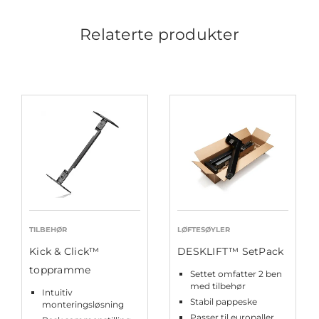
Relaterte produkter
TILBEHØR
LØFTESØYLER
Kick & Click™
DESKLIFT™ SetPack
toppramme
Settet omfatter 2 ben
med tilbehør
Intuitiv
Stabil pappeske
monteringsløsning
Passer til europaller