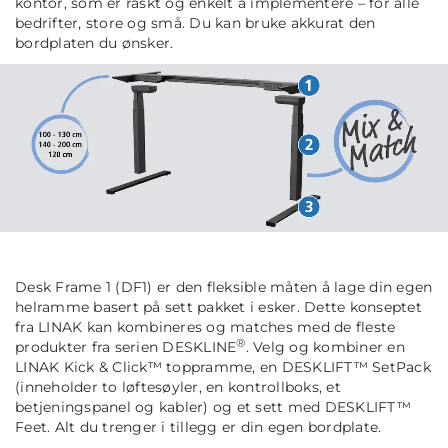
kontor, som er raskt og enkelt å implementere – for alle
bedrifter, store og små. Du kan bruke akkurat den
bordplaten du ønsker.
Desk Frame 1 (DF1) er den fleksible måten å lage din egen
helramme basert på sett pakket i esker. Dette konseptet
fra LINAK kan kombineres og matches med de fleste
®
produkter fra serien DESKLINE
. Velg og kombiner en
LINAK Kick & Click™ toppramme, en DESKLIFT™ SetPack
(inneholder to løftesøyler, en kontrollboks, et
betjeningspanel og kabler) og et sett med DESKLIFT™
Feet. Alt du trenger i tillegg er din egen bordplate.