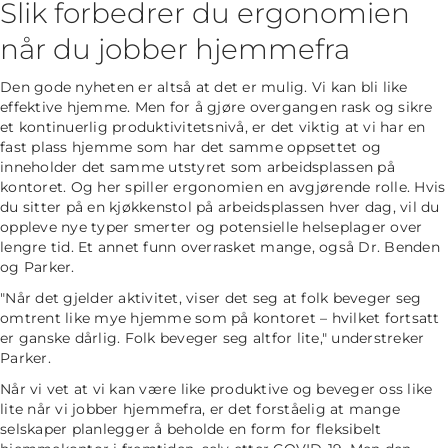
Slik forbedrer du ergonomien
når du jobber hjemmefra
Den gode nyheten er altså at det er mulig. Vi kan bli like
effektive hjemme. Men for å gjøre overgangen rask og sikre
et kontinuerlig produktivitetsnivå, er det viktig at vi har en
fast plass hjemme som har det samme oppsettet og
inneholder det samme utstyret som arbeidsplassen på
kontoret. Og her spiller ergonomien en avgjørende rolle. Hvis
du sitter på en kjøkkenstol på arbeidsplassen hver dag, vil du
oppleve nye typer smerter og potensielle helseplager over
lengre tid. Et annet funn overrasket mange, også Dr. Benden
og Parker.
"Når det gjelder aktivitet, viser det seg at folk beveger seg
omtrent like mye hjemme som på kontoret – hvilket fortsatt
er ganske dårlig. Folk beveger seg altfor lite,"
understreker
Parker.
Når vi vet at vi kan være like produktive og beveger oss like
lite når vi jobber hjemmefra, er det forståelig at mange
selskaper planlegger å beholde en form for fleksibelt