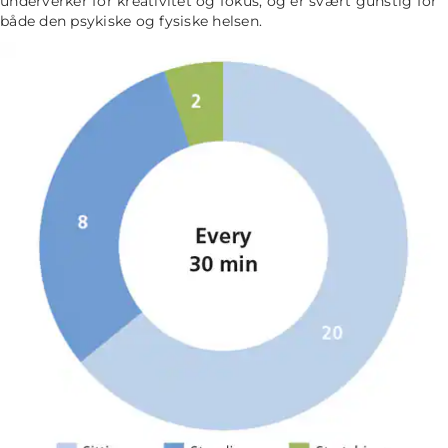
underverker for kreativitet og fokus, og er svært gunstig for
både den psykiske og fysiske helsen.