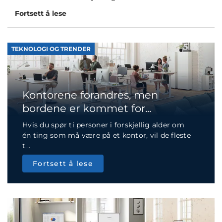
Fortsett å lese
TEKNOLOGI OG TRENDER
Kontorene forandres, men
bordene er kommet for...
Hvis du spør ti personer i forskjellig alder om
én ting som må være på et kontor, vil de fleste
t...
Fortsett å lese