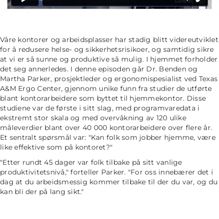
Våre kontorer og arbeidsplasser har stadig blitt videreutviklet
for å redusere helse- og sikkerhetsrisikoer, og samtidig sikre
at vi er så sunne og produktive så mulig. I hjemmet forholder
det seg annerledes. I denne episoden går Dr. Benden og
Martha Parker, prosjektleder og ergonomispesialist ved Texas
A&M Ergo Center, gjennom unike funn fra studier de utførte
blant kontorarbeidere som byttet til hjemmekontor. Disse
studiene var de første i sitt slag, med programvaredata i
ekstremt stor skala og med overvåkning av 120 ulike
måleverdier blant over 40 000 kontorarbeidere over flere år.
Et sentralt spørsmål var:
"Kan folk som jobber hjemme, være
like effektive som på kontoret?"
"Etter rundt 45 dager var folk tilbake på sitt vanlige
produktivitetsnivå,"
forteller Parker.
"For oss innebærer det i
dag at du arbeidsmessig kommer tilbake til der du var, og du
kan bli der på lang sikt."