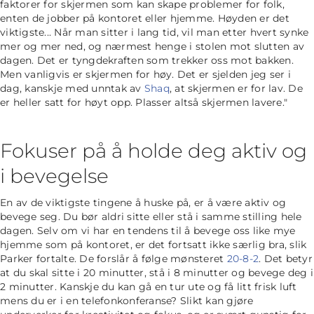
faktorer for skjermen som kan skape problemer for folk,
enten de jobber på kontoret eller hjemme. Høyden er det
viktigste... Når man sitter i lang tid, vil man etter hvert synke
mer og mer ned, og nærmest henge i stolen mot slutten av
dagen. Det er tyngdekraften som trekker oss mot bakken.
Men vanligvis er skjermen for høy. Det er sjelden jeg ser i
dag, kanskje med unntak av
Shaq
, at skjermen er for lav. De
er heller satt for høyt opp. Plasser altså skjermen lavere."
Fokuser på å holde deg aktiv og
i bevegelse
En av de viktigste tingene å huske på, er å være aktiv og
bevege seg. Du bør aldri sitte eller stå i samme stilling hele
dagen. Selv om vi har en tendens til å bevege oss like mye
hjemme som på kontoret, er det fortsatt ikke særlig bra, slik
Parker fortalte. De forslår å følge mønsteret
20-8-2
. Det betyr
at du skal sitte i 20 minutter, stå i 8 minutter og bevege deg i
2 minutter. Kanskje du kan gå en tur ute og få litt frisk luft
mens du er i en telefonkonferanse? Slikt kan gjøre