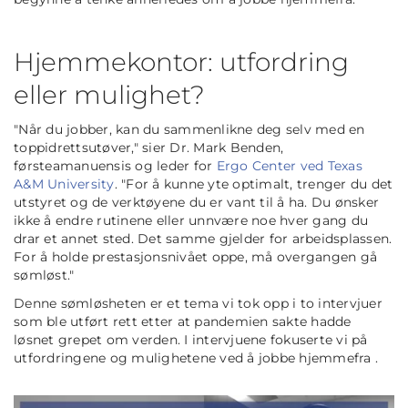
Hjemmekontor: utfordring
eller mulighet?
"Når du jobber, kan du sammenlikne deg selv med en
toppidrettsutøver,"
sier Dr. Mark Benden,
førsteamanuensis og leder for
Ergo Center ved Texas
A&M University
.
"For å kunne yte optimalt, trenger du det
utstyret og de verktøyene du er vant til å ha. Du ønsker
ikke å endre rutinene eller unnvære noe hver gang du
drar et annet sted. Det samme gjelder for arbeidsplassen.
For å holde prestasjonsnivået oppe, må overgangen gå
sømløst."
Denne sømløsheten er et tema vi tok opp i to intervjuer
som ble utført rett etter at pandemien sakte hadde
løsnet grepet om verden. I intervjuene fokuserte vi på
utfordringene og mulighetene ved å jobbe hjemmefra .