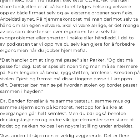
hjemmekontor i fremtiden, selv etter COVID-19. Men den
store forskjellen er at på kontoret følges helse og velvære
opp av både firmaet selv og av eksterne organer som f.eks.
Arbeidstilsynet. På hjemmekontoret må man derimot selv ta
hånd om sin egen velvære. Skal vi være ærlige, er det mange
av oss som ikke tenker over ergonomi før vi selv får
ryggproblemer eller smerter i nakke eller håndledd. I del to
av podkasten tar vi opp hva du selv kan gjøre for å forbedre
ergonomien når du jobber hjemmefra.
"Det handler om at ting må passe,"
sier Parker.
"Og det må
passe for deg. Det er spesielt noen ting man må se nærmere
på. Som lengden på beina, ryggstøtten, armlener. Bredden på
stolen. Først og fremst må disse tingene passe til kroppen
din. Deretter bør man se på hvordan stolen og bordet passer
sammen i høyden."
Dr. Benden foreslår å ha samme tastatur, samme mus og
samme skjerm som på kontoret, nettopp for å sikre at
overgangen går helt sømløst. Men du bør også beholde
dockingstasjonen og andre viktige elementer som sikrer at
hodet og nakken holdes i en nøytral stilling under arbeidet.
"Avstanden til skjermen er veldig avgjørende. Det er flere