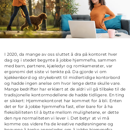
I 2020, da mange av oss sluttet å dra på kontoret hver
dag og i stedet begynte å jobbe hjemmefra, sammen
med barn, partnere, kjæledyr og romkamerater, var
ergonomi det siste vi tenkte på. Da gjorde vi om
kjøkkenbord og strykebrett til midlertidige kontorbord
og hadde ingen anelse om hvor lenge dette skulle vare.
Mange bedrifter har erklært at de aldri vil gå tilbake til de
tradisjonelle kontormodellene de hadde tidligere. En ting
er sikkert: Hjemmekontoret har kommet for å bli. Enten
det er for å jobbe hjemmefra fast, eller bare for å ha
fleksibiliteten til å bytte mellom mulighetene, er dette
den nye normaliteten vi lever i. Det betyr at vi må
komme oss videre fra de kreative nødløsningene og
begynne å tenke annerledes om å jobbe hjemmefra.