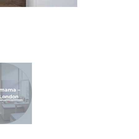
omama –
 London