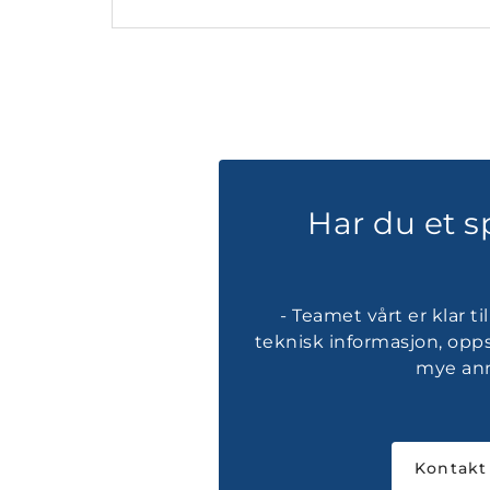
Har du et 
- Teamet vårt er klar t
teknisk informasjon, opps
mye ann
Kontakt