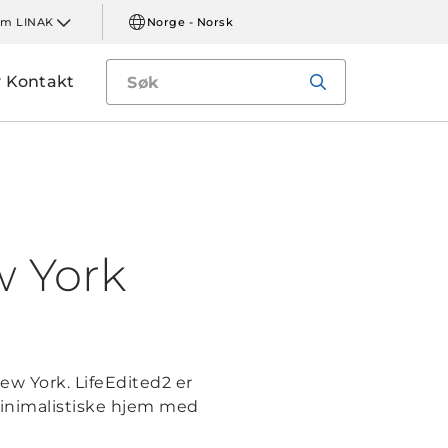
m LINAK
Norge - Norsk
Kontakt
w York
ew York. LifeEdited2 er
 minimalistiske hjem med