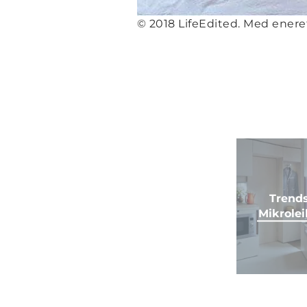
© 2018 LifeEdited. Med eneret
Trends
Mikrolei