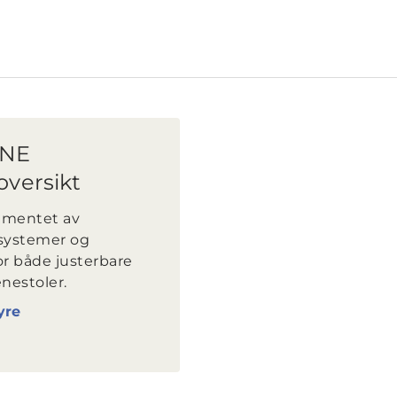
INE
oversikt
timentet av
ystemer og
or både justerbare
nestoler.
yre