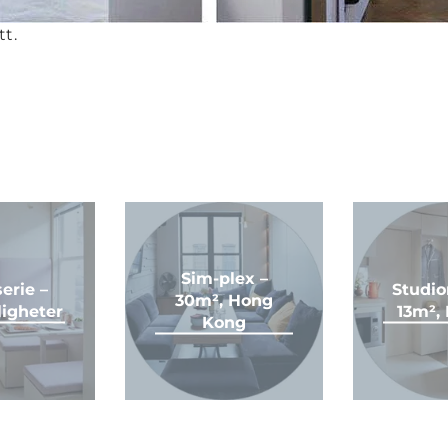
t.
Sim-plex –
erie –
Studi
30m², Hong
ligheter
13m²,
Kong