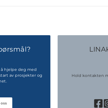
spørsmål?
LINAK
il å hjelpe deg med
tart av prosjekter og
Hold kontakten m
et.
 oss