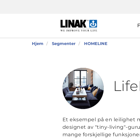
Hjem
Segmenter
HOMELINE
Lif
Et eksempel på en leilighet m
designet av "tiny-living"-gu
mange forskjellige funksjoner