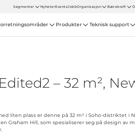
Segmenter
Nyheter
Events
Jobb
Organisasjon
Bærekraft
O
Forretningsområder
Produkter
Teknisk support
eEdited2 – 32 m², Ne
ed liten plass er denne på 32 m² i Soho-distriktet i N
ruen Graham Hill, som spesialiserer seg på design av
.