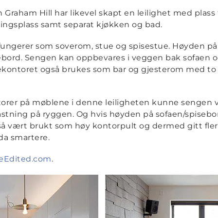
raham Hill har likevel skapt en leilighet med plass ti
ingsplass samt separat kjøkken og bad.
 fungerer som soverom, stue og spisestue. Høyden på
isebord. Sengen kan oppbevares i veggen bak sofaen o
kontoret også brukes som bar og gjesterom med to s
atorer på møblene i denne leiligheten kunne senge
astning på ryggen. Og hvis høyden på sofaen/spiseb
 vært brukt som høy kontorpult og dermed gitt flere
nda smartere.
feEdited.com
.