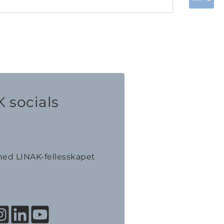
 socials
ed LINAK-fellesskapet