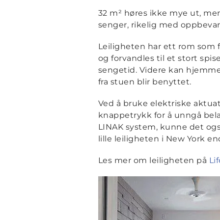
32 m² høres ikke mye ut, men G
senger, rikelig med oppbevar
Leiligheten har ett rom som
og forvandles til et stort sp
sengetid. Videre kan hjemme
fra stuen blir benyttet.
Ved å bruke elektriske aktu
knappetrykk for å unngå bel
LINAK system, kunne det også
lille leiligheten i New York e
Les mer om leiligheten på
Li