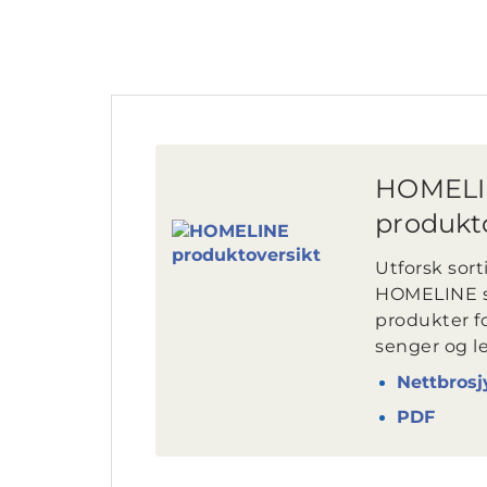
HOMEL
produkt
Utforsk sor
HOMELINE s
produkter f
senger og le
Nettbrosj
PDF