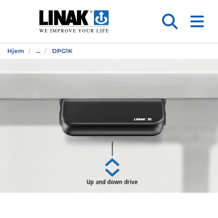
Hjem
...
DPG1K