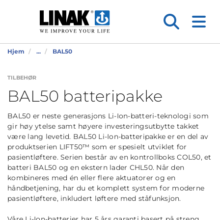
Hjem
...
BAL50
TILBEHØR
BAL50 batteripakke
BAL50 er neste generasjons Li-Ion-batteri-teknologi som
gir høy ytelse samt høyere investeringsutbytte takket
være lang levetid. BAL50 Li-Ion-batteripakke er en del av
produktserien LIFT50™ som er spesielt utviklet for
pasientløftere. Serien består av en kontrollboks COL50, et
batteri BAL50 og en ekstern lader CHL50. Når den
kombineres med én eller flere aktuatorer og en
håndbetjening, har du et komplett system for moderne
pasientløftere, inkludert løftere med ståfunksjon.
Våre Li-Ion-batterier har 5 års garanti basert på streng