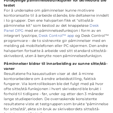
Forskjellige påminnelsesfunksjoner for skrivebord ble
testet
For å undersøke om påminnelser kunne motivere
kontoransatte til å arbeide stående, ble deltakerne inndelt
i to grupper. Den ene halvparten fikk et "sitte/stå-
påminnelse kit" som bestod av det knappeløse
Desk
Panel DPG
med en påminnelsesfunksjon i form av en
integrert lysstripe,
Desk Control™ app
og Desk Control™
programvare – de to sistnevnte gir påminnelser med en
melding på mobiltelefonen eller PC-skjermen. Den andre
halvparten fortsatte å arbeide ved sitt standard sitte/stå-
skrivebord, uten å benytte noen påminnelsesfunksjon.
Påminnelser bidrar til innarbeiding av sunne sitte/stå-
vaner
Resultatene fra kasusstudien viser at det å minne
kontorarbeidere om å endre arbeidsstilling, faktisk
fungerer. Via kontrollboksen ble det fulgt med på hvor
ofte sitte/stå-funksjonen i hvert skrivebord ble brukt i
forhold til tidligere - før, under og etter den 3 måneder
lange studieperioden. De overraskende konsistente
resultatene viste at testgruppen som brukte "påminnelse
for sitte/stå", økte sin bruk av skrivebordets sitte/stå-