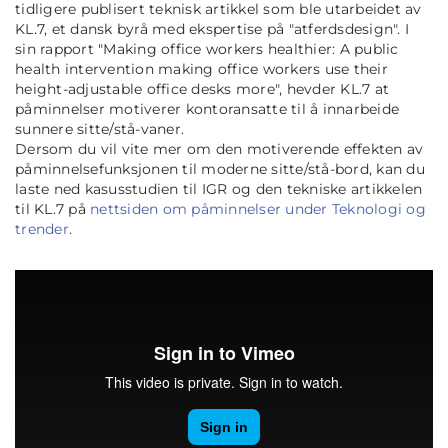
tidligere publisert teknisk artikkel som ble utarbeidet av
KL.7, et dansk byrå med ekspertise på "atferdsdesign". I
sin rapport
"Making office workers healthier: A public
health intervention making office workers use their
height-adjustable office desks more"
, hevder KL.7 at
påminnelser motiverer kontoransatte til å innarbeide
sunnere sitte/stå-vaner.
Dersom du vil vite mer om den motiverende effekten av
påminnelsefunksjonen til moderne sitte/stå-bord, kan du
laste ned kasusstudien til IGR og den tekniske artikkelen
til KL.7 på
nettsiden om påminnelser under Teknologi og
trender
.