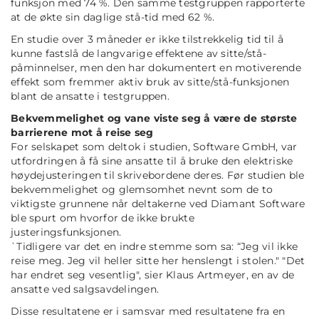
funksjon med 74 %. Den samme testgruppen rapporterte
at de økte sin daglige stå-tid med 62 %.
En studie over 3 måneder er ikke tilstrekkelig tid til å
kunne fastslå de langvarige effektene av sitte/stå-
påminnelser, men den har dokumentert en motiverende
effekt som fremmer aktiv bruk av sitte/stå-funksjonen
blant de ansatte i testgruppen.
Bekvemmelighet og vane viste seg å være de største
barrierene mot å reise seg
For selskapet som deltok i studien, Software GmbH, var
utfordringen å få sine ansatte til å bruke den elektriske
høydejusteringen til skrivebordene deres. Før studien ble
bekvemmelighet og glemsomhet nevnt som de to
viktigste grunnene når deltakerne ved Diamant Software
ble spurt om hvorfor de ikke brukte
justeringsfunksjonen.
`Tidligere var det en indre stemme som sa: “Jeg vil ikke
reise meg. Jeg vil heller sitte her henslengt i stolen." "Det
har endret seg vesentlig", sier Klaus Artmeyer, en av de
ansatte ved salgsavdelingen.
Disse resultatene er i samsvar med resultatene fra en