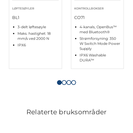
LØFTESØYLER
KONTROLLBOKSER
BL1
CO71
3-delt løftesøyle
4-kanals, OpenBus™
med Bluetooth®
Maks. hastighet: 18
mm/s ved 2000 N
Strømforsyning: 350
W Switch Mode Power
IPX6
Supply
IPX6 Washable
DURA™
Relaterte bruksområder