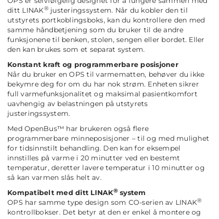
OPS er selvfølgelig designet for å fungere sammen med
®
ditt LINAK
justeringssystem. Når du kobler den til
utstyrets portkoblingsboks, kan du kontrollere den med
samme håndbetjening som du bruker til de andre
funksjonene til benken, stolen, sengen eller bordet. Eller
den kan brukes som et separat system.
Konstant kraft og programmerbare posisjoner
Når du bruker en OPS til varmematten, behøver du ikke
bekymre deg for om du har nok strøm. Enheten sikrer
full varmefunksjonalitet og maksimal pasientkomfort
uavhengig av belastningen på utstyrets
justeringssystem.
Med OpenBus™ har brukeren også flere
programmerbare minneposisjoner – til og med mulighet
for tidsinnstilt behandling. Den kan for eksempel
innstilles på varme i 20 minutter ved en bestemt
temperatur, deretter lavere temperatur i 10 minutter og
så kan varmen slås helt av.
®
Kompatibelt med ditt LINAK
system
®
OPS har samme type design som CO-serien av LINAK
kontrollbokser. Det betyr at den er enkel å montere og