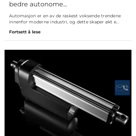
bedre autonome...
Automasjon er en av de raskest voksende trendene
innenfor moderne industri, og dette skaper økt e...
Fortsett å lese