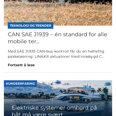
TEKNOLOGI OG TRENDER
CAN SAE J1939 – én standard for alle
mobile ter...
Med SAE J1939 CAN-bus-kontroll får du en helhetlig
pakkeløsning. LINAK® aktuatorer med innebygd C...
Fortsett å lese
KUNDEERFARING
Elektriske systemer ombord på
båt må være svært...