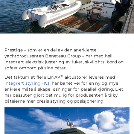
Prestige – som er en del av den anerkjente
yachtprodusenten Beneteau Group – har med hell
integrert elektrisk justering av luker, skylights, bord og
sofaer ombord på sine båter.
®
Det faktum at flere LINAK
aktuatorer leveres med
integrert styring (IC)
, har banet vei for en ny og mye
enklere måte å skape løsninger for parallellkjøring. Det
har dessuten gjort det mulig for produsenten å tilby
båteierne mer presis styring og posisjonering.