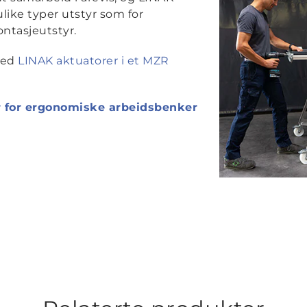
 ulike typer utstyr som for
ntasjeutstyr.
med
LINAK aktuatorer i et MZR
r for ergonomiske arbeidsbenker