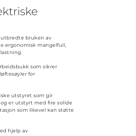
ktriske
n utbredte bruken av
ene ergonomisk mangelfull,
lastning.
arbeidsbukk som sikrer
øftesøyler for
iske utstyret som gir
g er utstyrt med fire solide
tasjon som likevel kan støtte
ed hjelp av