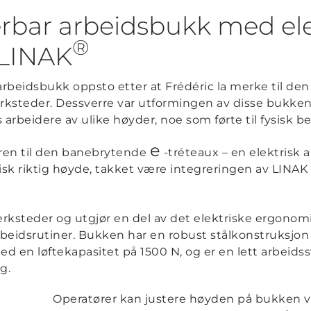
rbar arbeidsbukk med ele
®
a LINAK
rbeidsbukk oppsto etter at Frédéric la merke til de
 verksteder. Dessverre var utformingen av disse bukk
arbeidere av ulike høyder, noe som førte til fysisk be
e
ren til den banebrytende
-tréteaux – en elektrisk 
k riktig høyde, takket være integreringen av LINAK l
erksteder og utgjør en del av det elektriske ergonom
beidsrutiner. Bukken har en robust stålkonstruksjon o
d en løftekapasitet på 1500 N, og er en lett arbeidss
g.
Operatører kan justere høyden på bukken v