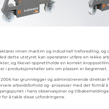
ktører innen maritim og industriell treforedling, og
r. Med dette utstyret kan operatører utføre en rekke 
er, og likevel opprettholde en korrekt kroppsstillin
ter i produksjonshaller selv om plassen er begrenset.
 i 2006 har grunnlegger og administrerende direktør
rvere arbeidsforhold og -prosesser med det formål å 
ngspunkt i hans observasjoner og tilbakemeldinger 
for å takle disse utfordringene.