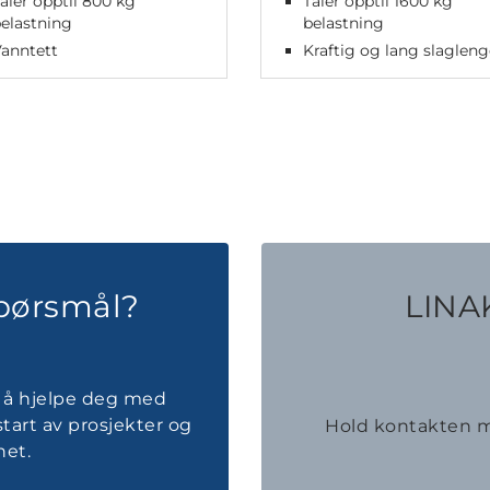
åler opptil 800 kg
Tåler opptil 1600 kg
elastning
belastning
anntett
Kraftig og lang slaglen
spørsmål?
LINAK
il å hjelpe deg med
tart av prosjekter og
Hold kontakten m
et.