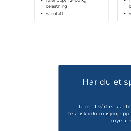
Tåler opptil 2400 kg
T
belastning
b
Vanntett
V
Har du et 
- Teamet vårt er klar t
teknisk informasjon, opps
mye ann