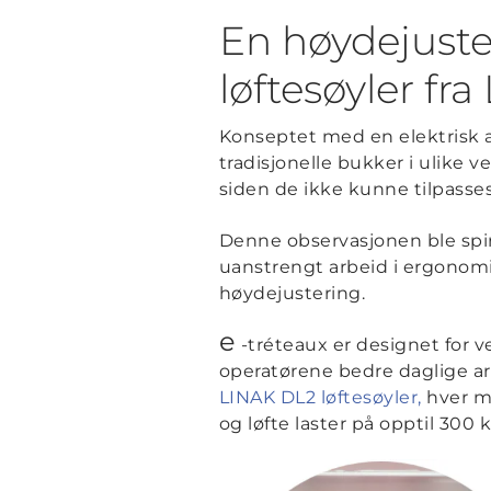
En høydejuste
løftesøyler fr
Konseptet med en elektrisk a
tradisjonelle bukker i ulike
siden de ikke kunne tilpasses 
Denne observasjonen ble spi
uanstrengt arbeid i ergonomis
høydejustering.
e
-tréteaux er designet for v
operatørene bedre daglige ar
LINAK DL2 løftesøyler,
hver me
og løfte laster på opptil 300 k