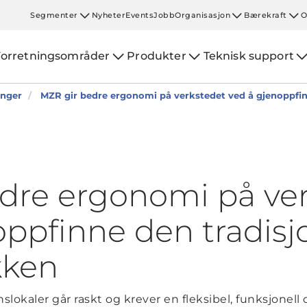
Segmenter
Nyheter
Events
Jobb
Organisasjon
Bærekraft
O
Forretningsområder
Produkter
Teknisk support
inger
MZR gir bedre ergonomi på verkstedet ved å gjenoppfin
dre ergonomi på ve
oppfinne den tradisj
kken
lokaler går raskt og krever en fleksibel, funksjonel