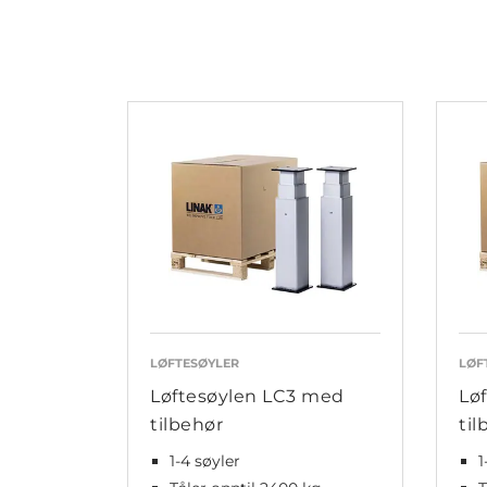
LØFTESØYLER
LØF
Løftesøylen LC3 med
Lø
tilbehør
til
1-4 søyler
1