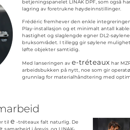
betjeningspanelet LINAK DPF, som også ha
lagring av foretrukne høydeinnstillinger.
Frédéric fremhever den enkle integreringen
Play-installasjon og et minimalt antall kable
hastighet og slaglengde egner DL2-søylene 
bruksområdet. I tillegg gir søylene mulighet 
løfte objekter samtidig.
e-tréteaux
Med lanseringen av
har MZR
arbeidsbukken på nytt, noe som gir operatø
grunnlag for materialhåndtering med opti
amarbeid
e
r til
-tréteaux falt naturlig. De
t samarbeid i årevis, og LINAK-