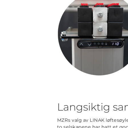
Langsiktig s
MZRs valg av LINAK løftesøyle
to selskapene har hatt et god