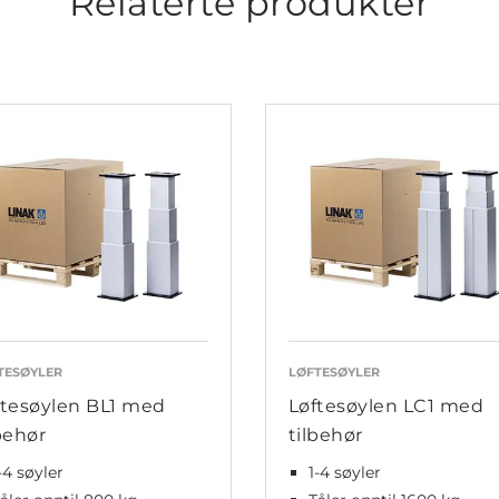
Relaterte produkter
TESØYLER
LØFTESØYLER
ftesøylen BL1 med
Løftesøylen LC1 med
behør
tilbehør
-4 søyler
1-4 søyler