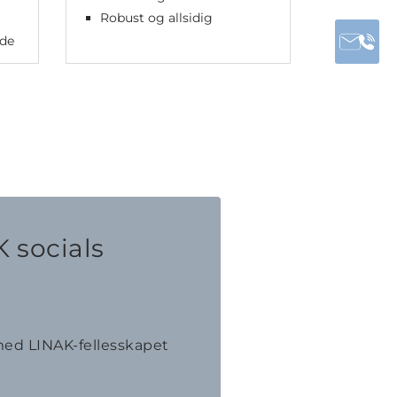
Robust og allsidig
gde
 socials
ed LINAK-fellesskapet